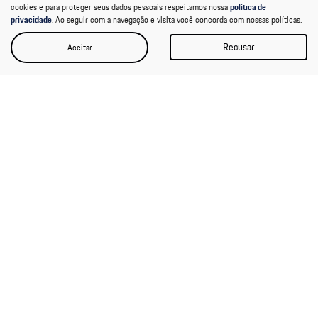
cookies e para proteger seus dados pessoais respeitamos nossa
política de
Selecionar uma loja
privacidade
. Ao seguir com a navegação e visita você concorda com nossas políticas.
Recusar
Aceitar
Porsche Center Brasília
Aeroporto internacional Juscelino Kubitschek, , Lote 04 - Lago Sul
Brasília - Distrito Federal
Como chegar
Pós Vendas
0800 077 7000
Vendas
0800 077 3000
Horários de funcionamento
Geral
Segunda a sexta, das 8h às 18h.
Sábado, das 9h às 13h.