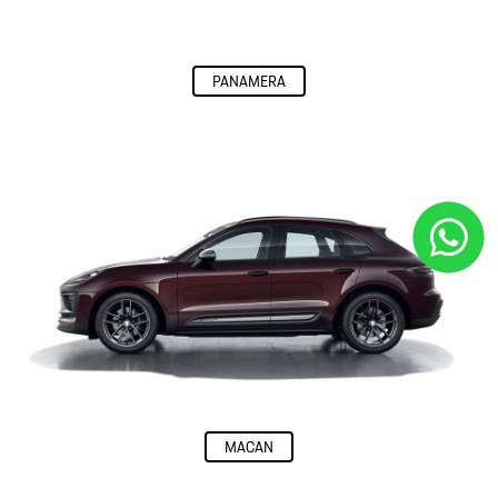
Fale conosco
Para solicitar mais informações, por favor, preencha o formulário
abaixo que entraremos em contato rapidamente.
Garantia Porsche Aprroved
Você desfrutar de uma prazer de direção ilimitado - e com ele um novo
nível de tranquilidade.