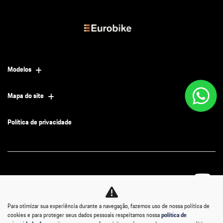
Modelos
Mapa do site
Política de privacidade
No trânsito, enxergar o outro salva
Para otimizar sua experiência durante a navegação, fazemos uso de nossa política de
vidas.
cookies e para proteger seus dados pessoais respeitamos nossa
política de