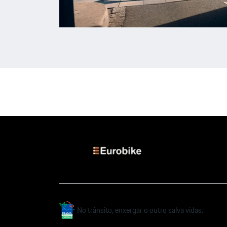
No trânsito, enxergar o outro salva vidas.