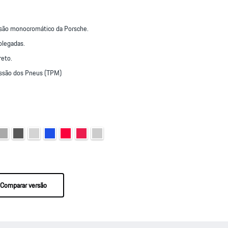
asão monocromático da Porsche.
olegadas.
reto.
ssão dos Pneus (TPM)
Comparar versão