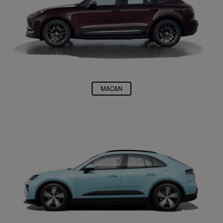
Fale conosco
Para solicitar mais informações, por favor, preencha o formulário
abaixo que entraremos em contato rapidamente.
Garantia Porsche Aprroved
Você desfrutar de uma prazer de direção ilimitado - e com ele um novo
nível de tranquilidade.