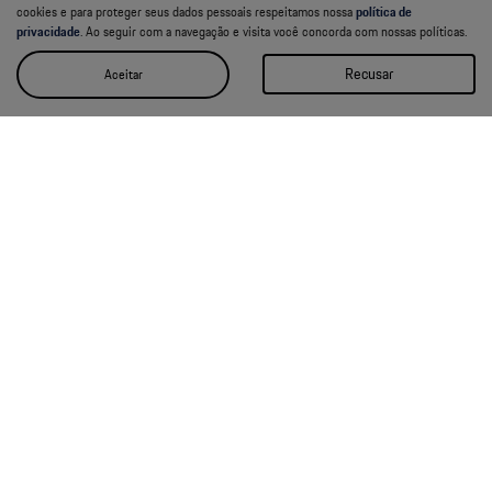
cookies e para proteger seus dados pessoais respeitamos nossa
política de
privacidade
. Ao seguir com a navegação e visita você concorda com nossas políticas.
Recusar
Aceitar
Comparativo de veículos
Use nossa ferramenta digital para comparar modelos e versões e descobrir
o melhor Porsche para você.