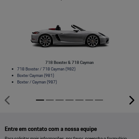
718 Boxster & 718 Cayman
718 Boxster / 718 Cayman (982)
Boxter Cayman (981)
Boxter / Cayman (987)
templates.template-01.components.carousel.texts.control_prev
temp
Entre em contato com a nossa equipe
Para solicitar mais informações, por favor, preencha o formulário