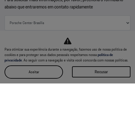
abaixo que entraremos em contato rapidamente
Para otimizar sua experiência durante a navegação, fazemos uso de nossa política de
cookies e para proteger seus dados pessoais respeitamos nossa
política de
privacidade
. Ao seguir com a navegação e visita você concorda com nossas políticas.
Recusar
Aceitar
Li e aceito a
Política de Privacidade
e concordo em receber comunicações da
concessionária.
Entrar em contato