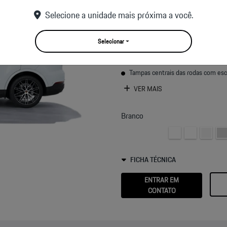
Rodas de design RS Spyder de 21 
Selecione a unidade mais próxima a você.
externa.
Pneus de verão para rodas de 21 p
Selecionar
Acessórios de Roda
Parafusos de roda antifurto
Tampas centrais das rodas com esc
VER MAIS
Branco
FICHA TÉCNICA
ENTRAR EM
CONTATO