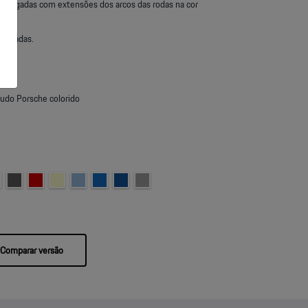
polegadas com extensões dos arcos das rodas na cor
olegadas.
udo Porsche colorido
Comparar versão