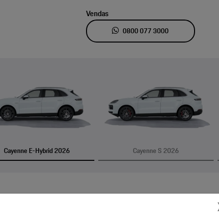
Vendas
0800 077 3000
ior
Cayenne E-Hybrid 2026
Cayenne S 2026
ITENS DE SÉRIE