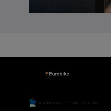
No trânsito, enxergar o outro salva vidas.