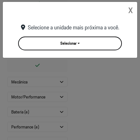
X
Parafusos de roda antifurto
Selecione a unidade mais próxima a você.
Selecionar
Tampas centrais das rodas
com escudo Porsche colorido
Mecânica
Motor/Performance
Bateria (e)
Performance (e)