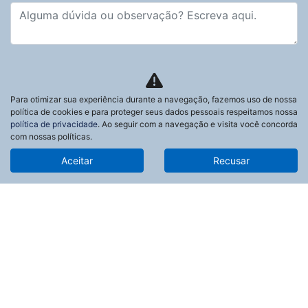
Preferência de contato:
Whatsapp
Telefone
Email
Para otimizar sua experiência durante a navegação, fazemos uso de nossa
Li e aceito a
Política de Termos de Uso e de Privacidade.
política de cookies e para proteger seus dados pessoais respeitamos nossa
política de privacidade
. Ao seguir com a navegação e visita você concorda
Entrar em contato
com nossas políticas.
Aceitar
Recusar
Modelos