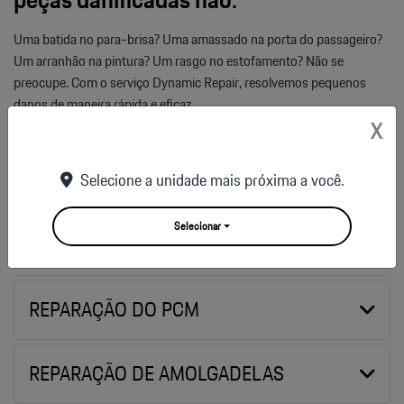
Uma batida no para-brisa? Uma amassado na porta do passageiro?
Um arranhão na pintura? Um rasgo no estofamento? Não se
preocupe. Com o serviço Dynamic Repair, resolvemos pequenos
danos de maneira rápida e eficaz.
X
REPARAÇÃO DE VIDROS
Selecione a unidade mais próxima a você.
Selecionar
REPARAÇÃO DA PINTURA
REPARAÇÃO DO PCM
REPARAÇÃO DE AMOLGADELAS